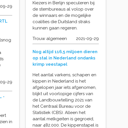
Kiezers in Berlijn speculeren bij
-09-29
de stembureaus al volop over
de winnaars en de mogelijke
 RTL
coalities die Duitsland straks
kunnen gaan regeren.
Trouw algemeen
2021-09-29
alsnog
Nog altijd 116,5 miljoen dieren
a
op stal in Nederland ondanks
ds
krimp veestapel
e
Het aantal varkens, schapen en
kippen in Nederland is het
-09-29
afgelopen jaar iets afgenomen,
blijkt uit voorlopige cijfers van
L -
de Landbouwtelling 2021 van
het Centraal Bureau voor de
Statistiek (CBS). Alleen het
ert
aantal melkgeiten is gegroeid,
ien in
naar 482.000. De kippenstapel is