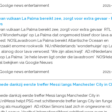
 Goolge news entertainment
2021
van vulkaan La Palma bereikt zee, zorgt voor extra gevaar -
ws
van vulkaan La Palma bereikt zee, zorgt voor extra gevaar RTL
s'Wonderhuisje' op La Palma dat ongemoeid bleef door lava 
est NOSLavastroom La Palma bereikt Atlantische Oceaan en
rzaakt enorme rookwolk NU.nlNederlands 'wonderhuisje' op L
alsnog door lava verwoest: 'We zijn alles kwijt' AD.nlNederlan
 op La Palma: 'Je hele leven ligt onder die lavastroom' NOSHel
al bekijken via Google Nieuws
 Goolge news entertainment
2021
ede dankzij eerste treffer Messi langs Manchester City in C
de dankzij eerste treffer Messi langs Manchester City in
nlMessi helpt PSG met schitterende treffer langs City (en funge
og als muurligger) AD.nlXavi Simons laat zich in ongewone rol z