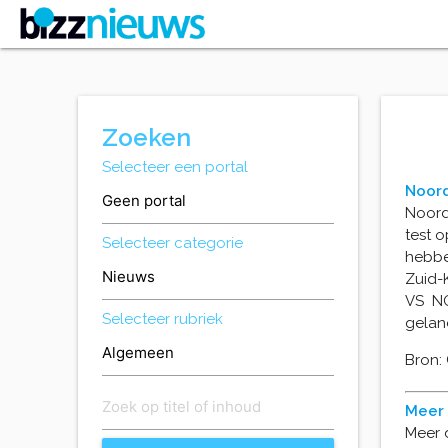
Zoeken
Selecteer een portal
Noord
Noord
test o
Selecteer categorie
hebbe
Zuid-
VS NO
Selecteer rubriek
gelan
Bron:
Meer 
Meer 