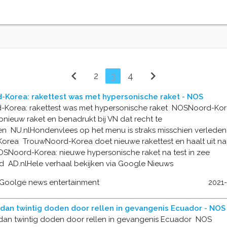
chevron_left
chevron_right
2
3
4
-Korea: rakettest was met hypersonische raket - NOS
-Korea: rakettest was met hypersonische raket NOSNoord-Ko
pnieuw raket en benadrukt bij VN dat recht te
n NU.nlHondenvlees op het menu is straks misschien verleden t
Korea TrouwNoord-Korea doet nieuwe rakettest en haalt uit na
SNoord-Korea: nieuwe hypersonische raket na test in zee
d AD.nlHele verhaal bekijken via Google Nieuws
 Goolge news entertainment
2021
dan twintig doden door rellen in gevangenis Ecuador - NOS
dan twintig doden door rellen in gevangenis Ecuador NOS