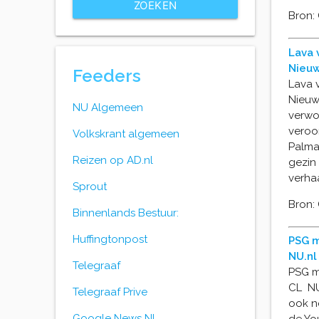
ZOEKEN
Bron:
Lava 
Nieu
Feeders
Lava 
Nieuw
NU Algemeen
verwo
veroo
Volkskrant algemeen
Palma 
Reizen op AD.nl
gezin
verha
Sprout
Bron:
Binnenlands Bestuur:
Huffingtonpost
PSG m
NU.nl
Telegraaf
PSG me
CL NU.
Telegraaf Prive
ook n
Google News NL