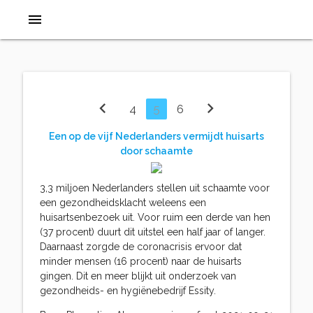
menu
chevron_left
chevron_right
4
5
6
Een op de vijf Nederlanders vermijdt huisarts
door schaamte
3,3 miljoen Nederlanders stellen uit schaamte voor
een gezondheidsklacht weleens een
huisartsenbezoek uit. Voor ruim een derde van hen
(37 procent) duurt dit uitstel een half jaar of langer.
Daarnaast zorgde de coronacrisis ervoor dat
minder mensen (16 procent) naar de huisarts
gingen. Dit en meer blijkt uit onderzoek van
gezondheids- en hygiënebedrijf Essity.